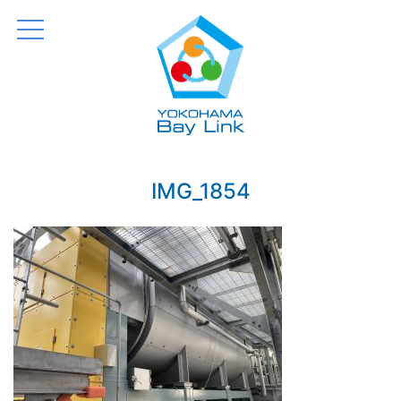
横浜 Bay Link
Just another WordPress site
IMG_1854