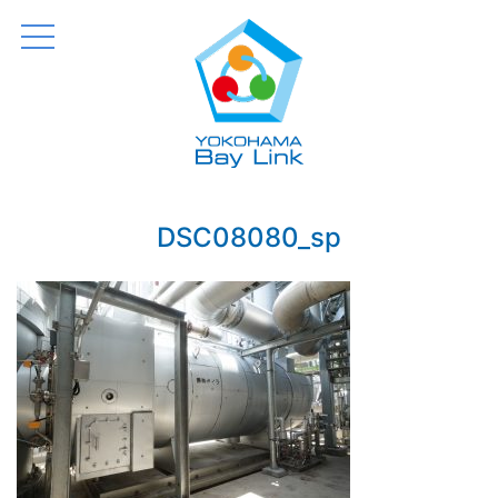
横浜 Bay Link
Just another WordPress site
DSC08080_sp