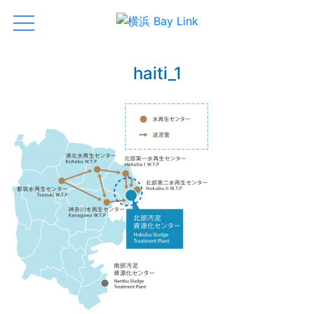
横浜 Bay Link
Just another WordPress site
haiti_1