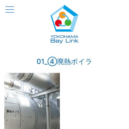
横浜 Bay Link
Just another WordPress site
01_④廃熱ボイラ