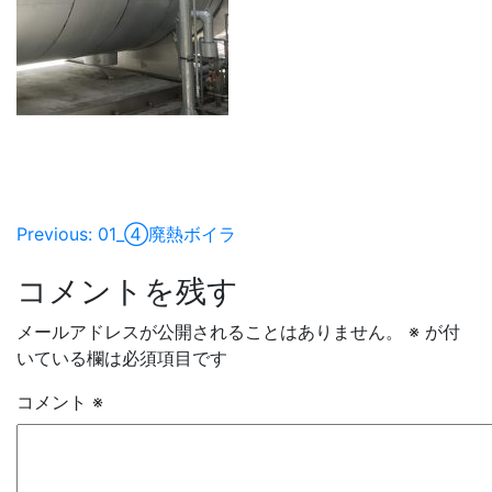
投
Previous:
01_④廃熱ボイラ
稿
コメントを残す
ナ
メールアドレスが公開されることはありません。
※
が付
ビ
いている欄は必須項目です
ゲ
コメント
※
ー
シ